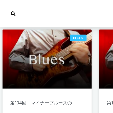
内
容
を
ス
キ
BLUES
ッ
プ
第104回 マイナーブルース②
第