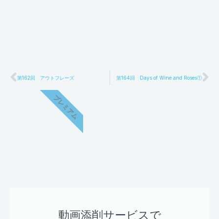
Prev
Ne
第162回 アウトフレーズ
第164回 Days of Wine and Roses①
プレミアム
動画添削サービスで