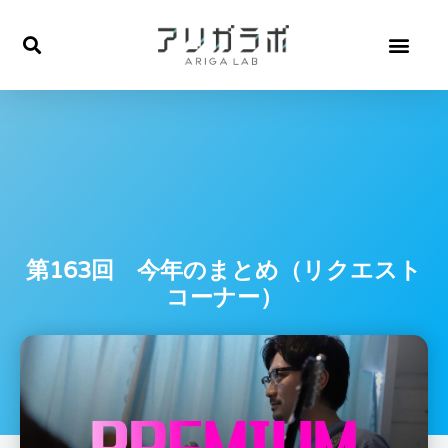
内
容
を
ス
キ
ッ
プ
第163回 今年のまとめ（リクエスト
コーナー）