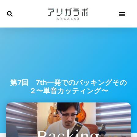
内
容
を
ス
キ
ッ
プ
第7回 7th一発でのバッキングその
２〜単音カッティング〜