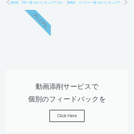
Prev
Ne
第6回 7th一発でのバッキングアプローチその１
第8回 マイナー一発でのバッキングアプローチ
プレミアム
動画添削サービスで
個別のフィードバックを
Click Here