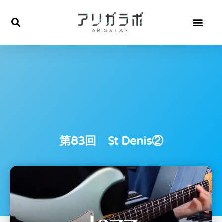
内
容
を
ス
キ
ッ
プ
第83回 St Denis②