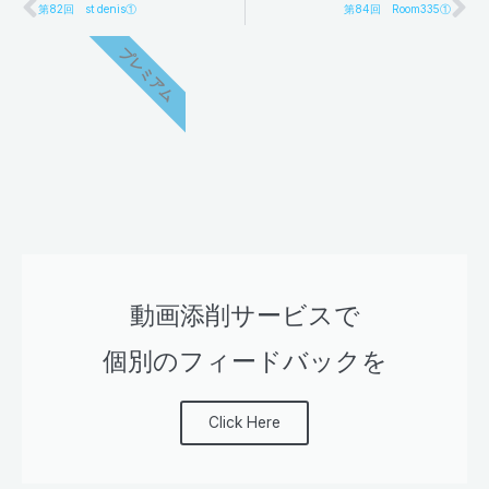
Prev
Ne
第82回 st denis①
第84回 Room335①
プレミアム
動画添削サービスで
個別のフィードバックを
Click Here