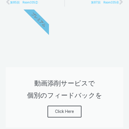
Prev
Ne
第85回 Room335②
第87回 Room335④
プレミアム
動画添削サービスで
個別のフィードバックを
Click Here