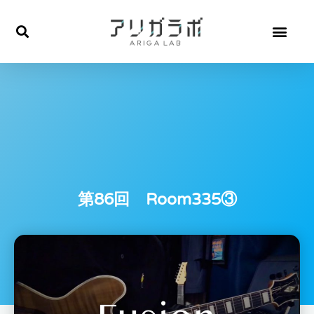
内
容
を
ス
キ
ッ
プ
第86回 Room335③