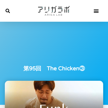
内
容
を
ス
キ
ッ
プ
第95回 The Chicken③