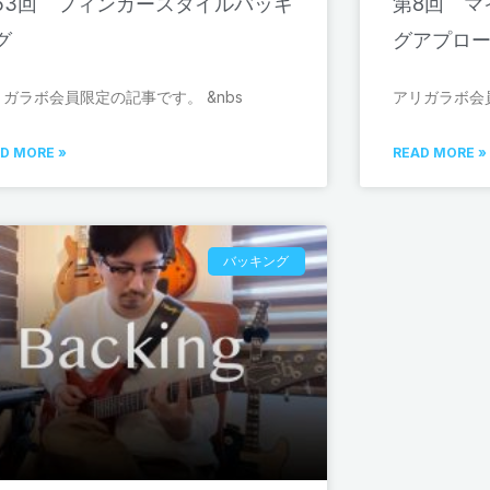
53回 フィンガースタイルバッキ
第8回 マ
グ
グアプロ
リガラボ会員限定の記事です。 &nbs
アリガラボ会員
D MORE »
READ MORE »
バッキング