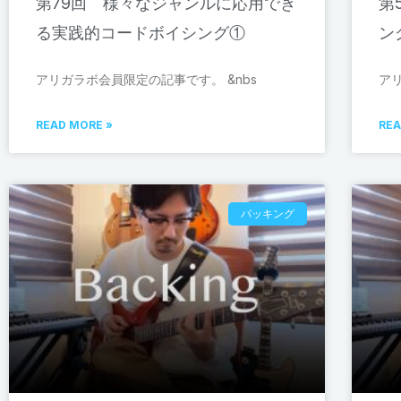
第79回 様々なジャンルに応用でき
第
る実践的コードボイシング①
ン
アリガラボ会員限定の記事です。 &nbs
ア
READ MORE »
REA
バッキング