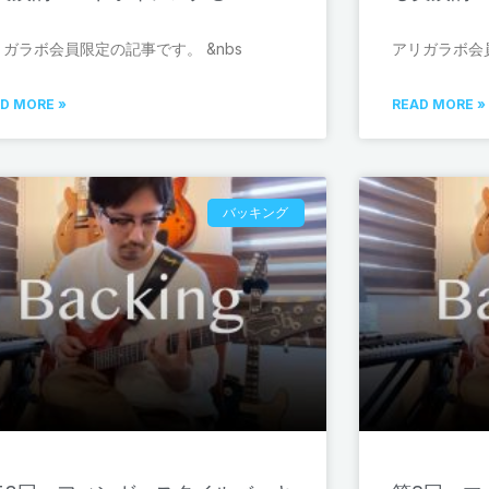
リガラボ会員限定の記事です。 &nbs
アリガラボ会員
D MORE »
READ MORE »
バッキング