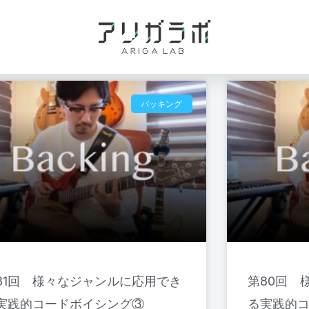
バッキング
81回 様々なジャンルに応用でき
第80回 
実践的コードボイシング③
る実践的