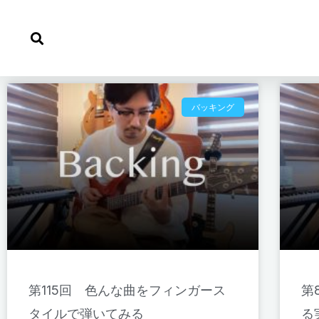
内
容
を
ス
キ
バッキング
ッ
プ
第115回 色んな曲をフィンガース
第
タイルで弾いてみる
る