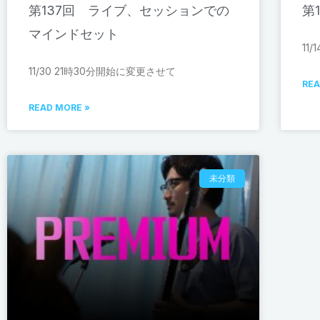
第137回 ライブ、セッションでの
第
マインドセット
11
11/30 21時30分開始に変更させて
REA
READ MORE »
未分類