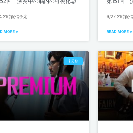
152回 演奏中の脳内の可視化②
第151回
24 21時配信予定
6/27 21時配
D MORE »
READ MORE »
未分類