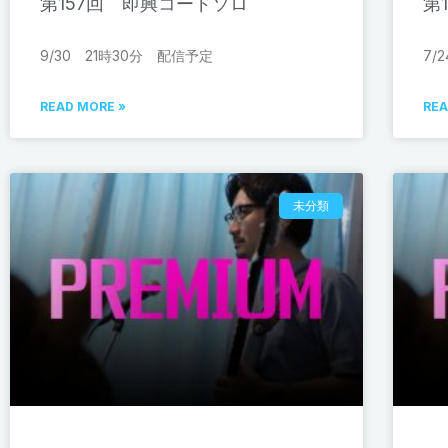
第157回 即興コードソロ
第
9/30 21時30分 配信予定
7/
READ MORE »
REA
未分類