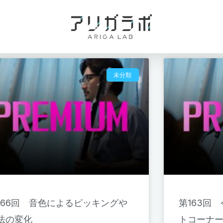
ペ
ペ
未分類
ー
ー
ジ
ジ
166回 音色によるピッキングや
第163回
法の変化
トコーナ