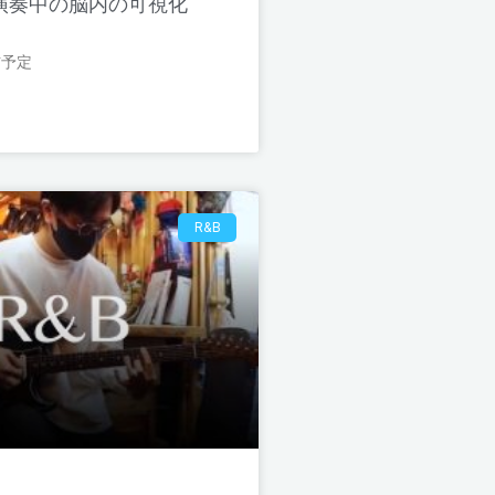
 演奏中の脳内の可視化
信予定
R&B