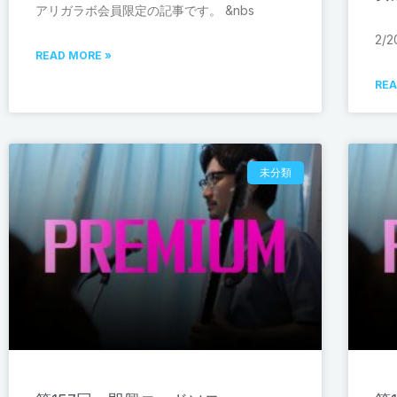
アリガラボ会員限定の記事です。 &nbs
2/
READ MORE »
REA
未分類