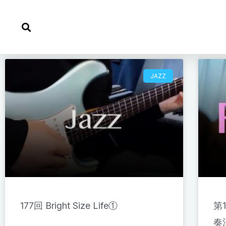
内
容
を
ス
キ
JAZZ
ッ
プ
177回 Bright Size Life①
第
奏